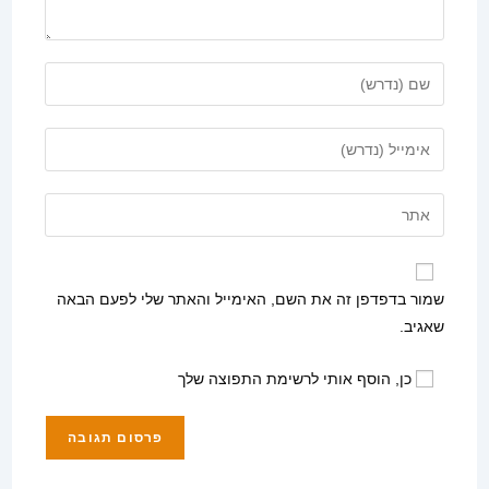
הזן
את
השם
הזן
שלך
את
או
כתובת
הזן
שם
דואר
את
משתמש
האלקטרוני
כתובת
כדי
שלך
אתר
להגיב
שמור בדפדפן זה את השם, האימייל והאתר שלי לפעם הבאה
כדי
האינטרנט
שאגיב.
להגיב
שלך
(אופציונלי)
כן, הוסף אותי לרשימת התפוצה שלך