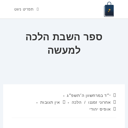
Ski
תפריט ניווט
t
conten
ספר השבת הלכה
למעשה
פורסם:
י״ד במרחשוון ה׳תשפ״ג
קטגוריה:
תגובות:
אחרוני זמננו
/
הלכה
אין תגובות
מחבר:
אופיס יהודי