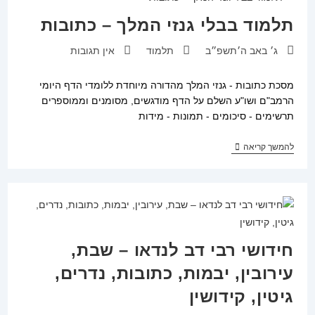
זרה
/
תלמוד בבלי גנזי המלך – כתובות
אהבת
שלום
פורסם:
קטגוריה:
תגובות:
ג׳ באב ה׳תשפ״ב
תלמוד
אין תגובות
מסכת כתובות - גנזי המלך מהדורה מיוחדת ללומדי הדף היומי
הרמב"ם ושו"ע השלם על הדף מודגשים, מסומנים וממוספרים
תרשימים - סיכומים - תמונות - מידות
תלמוד
להמשך קריאה
בבלי
גנזי
המלך
–
כתובות
חידושי רבי דב לנדאו – שבת,
עירובין, יבמות, כתובות, נדרים,
גיטין, קידושין