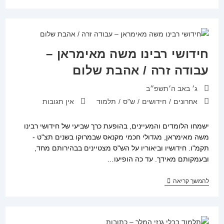
האהל
/
רבינו
חיים
משולם
קויפמאן
אוטרמן
חידושי רבינו משה מאימראן –
הכהן
זצוק"ל
עבודה זרה / אהבת שלום
פורסם:
ג׳ באב ה׳תשפ״ב
קטגוריה:
תגובות:
אחרונים
/
חידושים
/
ש"ס
/
תלמוד
אין תגובות
ישמחו הלומדים והמעיינים, בהופעת כרך שביעי של חידושי רבינו
משה מאימראן, מגדולי חכמי מקנאס שבמרוקו בשנים תצ"ט -
תקמ"ו. חידושיו וביאוריו על הש"ס מצטיינים בבהירותם מחד,
ובעמקותם מאידך. עד כה הופיעו…
חידושי
להמשך קריאה
רבינו
משה
מאימראן
–
עבודה