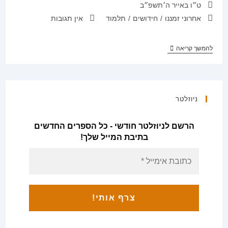
פורסם:
ט״ו באייר ה׳תשפ״ב
קטגוריה:
תגובות:
אחרוני זמננו
/
חידושים
/
תלמוד
אין תגובות
חידושי
להמשך קריאה
רבי
דב
לנדאו
–
שבת,
עירובין,
ניוזלטר
יבמות,
כתובות,
נדרים,
הרשם לניוזלטר חודשי - כל הספרים החדשים
גיטין,
בתיבת המייל שלך!
קידושין