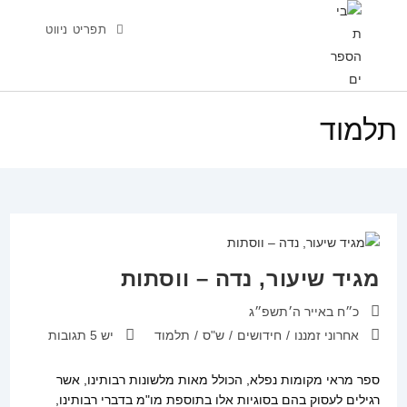
Ski
תפריט ניווט
t
conten
תלמוד
מגיד שיעור, נדה – ווסתות
פורסם:
כ״ח באייר ה׳תשפ״ג
קטגוריה:
תגובות:
אחרוני זמננו
/
חידושים
/
ש"ס
/
תלמוד
יש 5 תגובות
ספר מראי מקומות נפלא, הכולל מאות מלשונות רבותינו, אשר
רגילים לעסוק בהם בסוגיות אלו בתוספת מו"מ בדברי רבותינו,