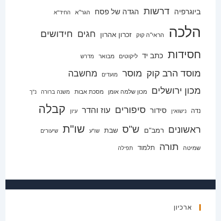
דרשות
ביוגרפיה
הגדה של פסח
הגר"א
החיד"א
הלכה
חידושים
חגים
זכרון אהרון
הראי"ה קוק
חסידות
כתב יד
ליקוטים
מבואר
מדרש
מוסד הרב קוק
מוסר
מחשבה
מועדים
מכון ירושלים
מכון שלמה אומן
מסכת אבות
משנה ברורה
נ"ך
קבלה
סיפורים
עוז והדר
סידור
נדה
נישואין
עיון
שו"ת
ש"ס
ראשונים
רמב"ם
שבת
שו"ע
שיעורים
תורה
תלמוד
שמיטה
תפילה
ארכיון