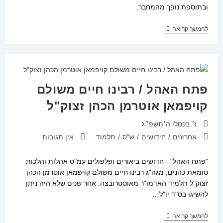
ובתוספת נופך מהמחבר.
מגיד
להמשך קריאה
שיעור,
נדה
–
ווסתות
פתח האהל / רבינו חיים משולם
קויפמאן אוטרמן הכהן זצוק"ל
פורסם:
ז׳ בכסלו ה׳תשפ״ג
קטגוריה:
תגובות:
אחרונים
/
חידושים
/
ש"ס
/
תלמוד
אין תגובות
"פתח האהל" - חדושים ביאורים ופלפולים עמ"ס אהלות והלכות
טומאת כהנים, מגה"ג רבינו חיים משולם קויפמאן אוטרמן הכהן
זצוק"ל תלמיד האדמו"ר מאוסטרובצה. אחר שנים שלא היה ניתן
להשיגו בס"ד יו"ל…
פתח
להמשך קריאה