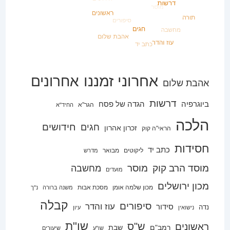
אחרוני זמננו
אחרונים
אהבת שלום
דרשות
ביוגרפיה
הגדה של פסח
הגר"א
החיד"א
הלכה
חידושים
חגים
זכרון אהרון
הראי"ה קוק
חסידות
כתב יד
ליקוטים
מבואר
מדרש
מוסד הרב קוק
מוסר
מחשבה
מועדים
מכון ירושלים
מכון שלמה אומן
מסכת אבות
משנה ברורה
נ"ך
קבלה
סיפורים
עוז והדר
סידור
נדה
נישואין
עיון
שו"ת
ש"ס
ראשונים
רמב"ם
שבת
שו"ע
שיעורים