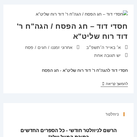
הרב
אביעד
משה
ספרוני
חסדי דוד – חג הפסח / הגה"ח ר'
דוד רוח שליט"א
פורסם:
קטגוריה:
א׳ באייר ה׳תשפ״ב
אחרוני זמננו
/
חגים
/
פסח
תגובות:
יש תגובה אחת
חסדי דוד להגה"ח ר' דוד רוח שליט"א - חג הפסח
חסדי
להמשך קריאה
דוד
–
חג
הפסח
/
הגה"ח
ניוזלטר
ר'
דוד
רוח
הרשם לניוזלטר חודשי - כל הספרים החדשים
שליט"א