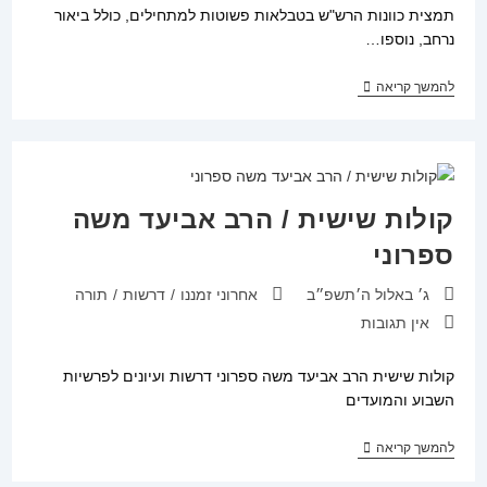
תמצית כוונות הרש"ש בטבלאות פשוטות למתחילים, כולל ביאור
נרחב, נוספו…
סט
להמשך קריאה
מחזורים
שים
שלום
–
ז'
כרכים
קולות שישית / הרב אביעד משה
ספרוני
פורסם:
קטגוריה:
ג׳ באלול ה׳תשפ״ב
אחרוני זמננו
/
דרשות
/
תורה
תגובות:
אין תגובות
קולות שישית הרב אביעד משה ספרוני דרשות ועיונים לפרשיות
השבוע והמועדים
קולות
להמשך קריאה
שישית
/