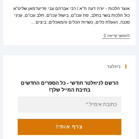
אוצר הלכות - יורה דעה ח"א / רבי אברהם צבי פריעדמאן שליט"א
כול הלכות בשר בחלב, פת עכו"ם, בישול עכו"ם, חלב עכו"ם, עניני
סכנה, הגעלת כלים, כשרות הכלים והמאכלים, ביצים…
אוצר
להמשך קריאה
הלכות
–
יורה
דעה
ח"א
/
ניוזלטר
רבי
אברהם
צבי
הרשם לניוזלטר חודשי - כל הספרים החדשים
פריעדמאן
בתיבת המייל שלך!
שליט"א