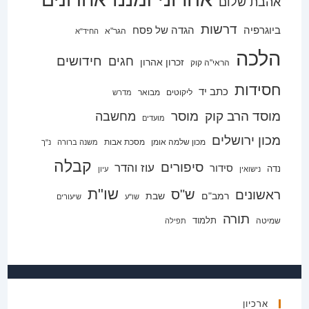
אהבת שלום
דרשות
ביוגרפיה
הגדה של פסח
הגר"א
החיד"א
הלכה
חידושים
חגים
זכרון אהרון
הראי"ה קוק
חסידות
כתב יד
ליקוטים
מבואר
מדרש
מוסד הרב קוק
מוסר
מחשבה
מועדים
מכון ירושלים
מכון שלמה אומן
מסכת אבות
משנה ברורה
נ"ך
קבלה
סיפורים
עוז והדר
סידור
נדה
נישואין
עיון
שו"ת
ש"ס
ראשונים
רמב"ם
שבת
שו"ע
שיעורים
תורה
תלמוד
שמיטה
תפילה
ארכיון