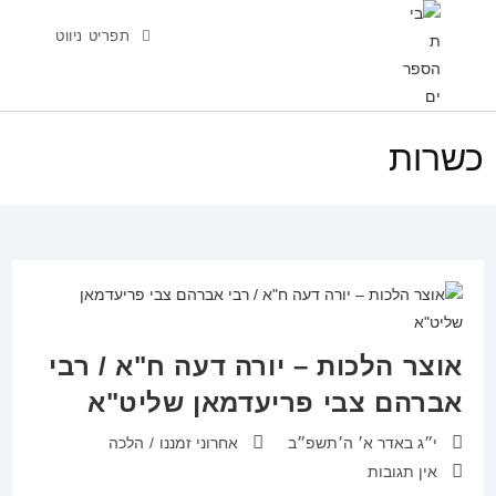
Ski
תפריט ניווט
t
conten
כשרות
אוצר הלכות – יורה דעה ח"א / רבי
אברהם צבי פריעדמאן שליט"א
פורסם:
קטגוריה:
י״ג באדר א׳ ה׳תשפ״ב
אחרוני זמננו
/
הלכה
תגובות:
אין תגובות