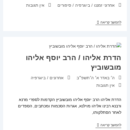
קטגוריה:
תגובות:
אחרוני זמננו
/
ביוגרפיה
/
סיפורים
אין תגובות
ספר
להמשך קריאה
גדלות
ואדם
–
תולדות
רבי
משה
חדש
הדרת אליהו / הרב יוסף אליהו
זצ"ל
מובשוביץ
פורסם:
קטגוריה:
ה׳ באדר א׳ ה׳תשפ״ב
אחרונים
/
ביוגרפיה
תגובות:
אין תגובות
הדרת אליהו הרב יוסף אליהו מובשוביץ הקדמות לספרי מרנא
ורבנא רבינו אליהו מוילנא, אגרות הסכמות ומכתבים, הספדים
לאחר הסתלקותו,
הדרת
להמשך קריאה
אליהו