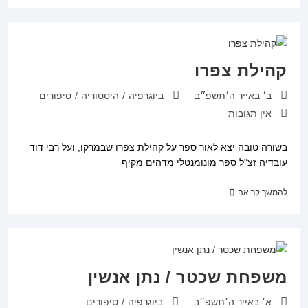
השמים
–
על
רבי
חיים
קנייבסקי
קהילת צפרו
/
רבי
פורסם:
קטגוריה:
ב׳ באייר ה׳תשפ״ב
ביוגרפיה
/
היסטוריה
/
סיפורים
אהרן
יהושע
תגובות:
אין תגובות
פסין
שליט"א
בשורה טובה יצא לאור ספר על קהילת צפרו שבמרקו, ועל רבי דוד
עובדיה זצ"ל ספר מונומנטלי מדהים מקיף
קהילת
להמשך קריאה
צפרו
משפחת שכטר / נתן אנשין
פורסם:
קטגוריה:
א׳ באייר ה׳תשפ״ב
ביוגרפיה
/
סיפורים