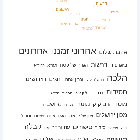
אחרוני זמננו
אחרונים
אהבת שלום
דרשות
ביוגרפיה
הגדה של פסח
הגר"א
החיד"א
הלכה
חידושים
חגים
זכרון אהרון
הראי"ה קוק
חסידות
כתב יד
ליקוטים
מבואר
מדרש
מוסד הרב קוק
מוסר
מחשבה
מועדים
מכון ירושלים
מכון שלמה אומן
מסכת אבות
משנה ברורה
נ"ך
קבלה
סיפורים
עוז והדר
סידור
נדה
נישואין
עיון
שו"ת
ש"ס
ראשונים
רמב"ם
שבת