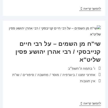
הלכות
להמשך קריאה
חיים
/
הרב
חיים
בלייח
שי"ח מן השמים – על רבי חיים
קנייבסקי / רבי אהרן יהושע פסין
שליט"א
פורסם:
ו׳ בתמוז ה׳תשפ״ב
קטגוריה:
אחרוני זמננו
/
ביוגרפיה
/
מוסר
/
מחשבה
/
סיפורים
/
שו"ת
תגובות:
אין תגובות
שי"ח
להמשך קריאה
מן