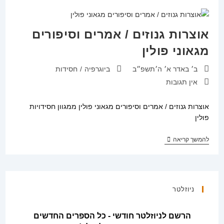
תולדות
רבינו
משולם
דוד
אוצרות גנוזים / אמרים וסיפורים
הלוי
סולובייצ'יק
מגאוני פולין
מבריסק
זצ"ל
פורסם:
קטגוריה:
ב׳ באדר א׳ ה׳תשפ״ב
ביוגרפיה
/
חסידות
תגובות:
אין תגובות
אוצרות גנוזים / אמרים וסיפורים מגאוני פולין ממגוון חסידויות
פולין
אוצרות
להמשך קריאה
גנוזים
/
אמרים
וסיפורים
מגאוני
פולין
ניוזלטר
הרשם לניוזלטר חודשי - כל הספרים החדשים