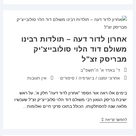
/
הרב
יוסף
אליהו
מובשוביץ
אחרון לדור דעה – תולדות רבינו
משולם דוד הלוי סולובייצ'יק
מבריסק זצ"ל
פורסם:
ד׳ באדר א׳ ה׳תשפ״ב
קטגוריה:
תגובות:
אחרוני זמננו
/
ביוגרפיה
/
סיפורים
אין תגובות
בימים אלו ראה אור הספר "אחרון לדור דעה" חלק א', על ראש
ישיבת בריסק הגאון רבי משולם דוד הלוי סלובייצ'יק זצ"ל שעכשיו
מלאה שנה להסתלקותו, הכולל בתוכו פרקי חיים ואלומות…
אחרון
להמשך קריאה
לדור
דעה
–