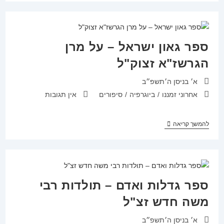
אבא
–
סיפורים
על
רבנים
וקהילות
ספר גאון ישראל – על מרן
הגרשז"א זצוק"ל
פורסם:
א׳ בניסן ה׳תשפ״ב
קטגוריה:
תגובות:
אחרוני זמננו
/
ביוגרפיה
/
סיפורים
אין תגובות
ספר
להמשך קריאה
גאון
ישראל
–
על
מרן
הגרשז"א
זצוק"ל
ספר גדלות ואדם – תולדות רבי
משה חדש זצ"ל
פורסם:
א׳ בניסן ה׳תשפ״ב