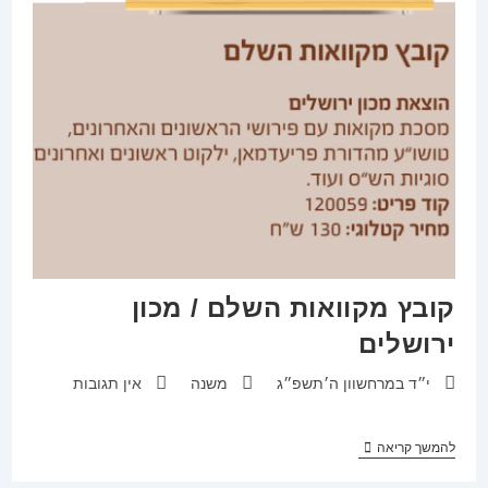
קובץ מקוואות השלם / מכון
ירושלים
פורסם:
קטגוריה:
תגובות:
י״ד במרחשוון ה׳תשפ״ג
משנה
אין תגובות
קובץ
להמשך קריאה
מקוואות
השלם