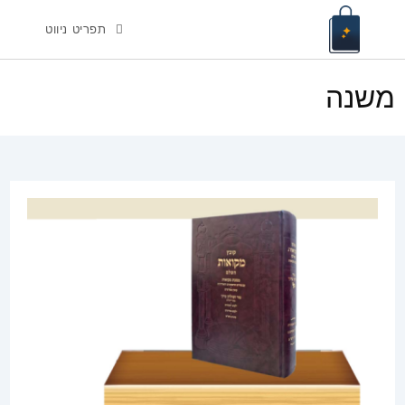
Ski
תפריט ניווט
t
conten
משנה