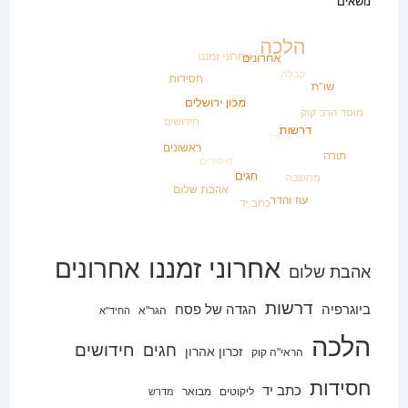
נושאים
אחרוני זמננו
אחרונים
אהבת שלום
דרשות
ביוגרפיה
הגדה של פסח
הגר"א
החיד"א
הלכה
חידושים
חגים
זכרון אהרון
הראי"ה קוק
חסידות
כתב יד
ליקוטים
מבואר
מדרש