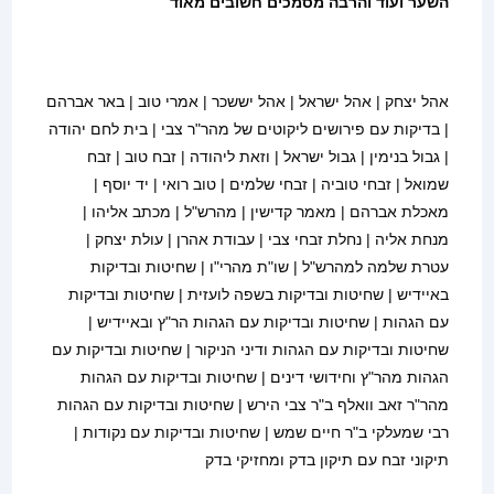
השער ועוד והרבה מסמכים חשובים מאוד
אהל יצחק | אהל ישראל | אהל יששכר | אמרי טוב | באר אברהם
| בדיקות עם פירושים ליקוטים של מהר"ר צבי | בית לחם יהודה
| גבול בנימין | גבול ישראל | וזאת ליהודה | זבח טוב | זבח
שמואל | זבחי טוביה | זבחי שלמים | טוב רואי | יד יוסף |
מאכלת אברהם | מאמר קדישין | מהרש"ל | מכתב אליהו |
מנחת אליה | נחלת זבחי צבי | עבודת אהרן | עולת יצחק |
עטרת שלמה למהרש"ל | שו"ת מהרי"ו | שחיטות ובדיקות
באיידיש | שחיטות ובדיקות בשפה לועזית | שחיטות ובדיקות
עם הגהות | שחיטות ובדיקות עם הגהות הר"ץ ובאיידיש |
שחיטות ובדיקות עם הגהות ודיני הניקור | שחיטות ובדיקות עם
הגהות מהר"ץ וחידושי דינים | שחיטות ובדיקות עם הגהות
מהר"ר זאב וואלף ב"ר צבי הירש | שחיטות ובדיקות עם הגהות
רבי שמעלקי ב"ר חיים שמש | שחיטות ובדיקות עם נקודות |
תיקוני זבח עם תיקון בדק ומחזיקי בדק