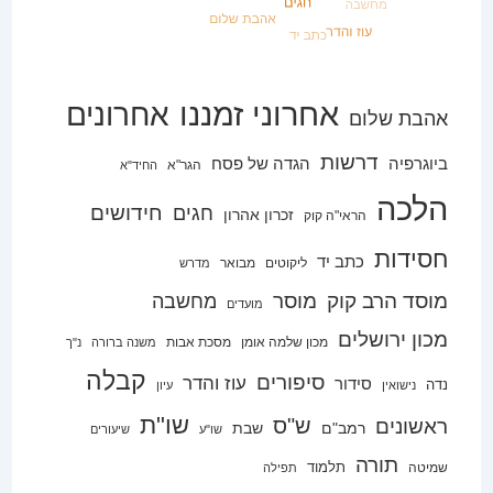
אחרוני זמננו
אחרונים
אהבת שלום
דרשות
ביוגרפיה
הגדה של פסח
הגר"א
החיד"א
הלכה
חידושים
חגים
זכרון אהרון
הראי"ה קוק
חסידות
כתב יד
ליקוטים
מבואר
מדרש
מוסד הרב קוק
מוסר
מחשבה
מועדים
מכון ירושלים
מכון שלמה אומן
מסכת אבות
משנה ברורה
נ"ך
קבלה
סיפורים
עוז והדר
סידור
נדה
נישואין
עיון
שו"ת
ש"ס
ראשונים
רמב"ם
שבת
שו"ע
שיעורים
תורה
תלמוד
שמיטה
תפילה