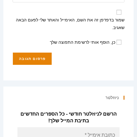
את
משתמש
האלקטרוני
כתובת
כדי
שלך
אתר
להגיב
שמור בדפדפן זה את השם, האימייל והאתר שלי לפעם הבאה
כדי
האינטרנט
שאגיב.
להגיב
שלך
(אופציונלי)
כן, הוסף אותי לרשימת התפוצה שלך
ניוזלטר
הרשם לניוזלטר חודשי - כל הספרים החדשים
בתיבת המייל שלך!