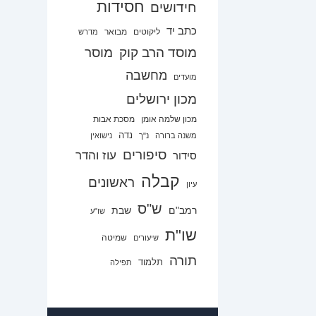
חסידות
חידושים
כתב יד
ליקוטים
מבואר
מדרש
מוסד הרב קוק
מוסר
מחשבה
מועדים
מכון ירושלים
מכון שלמה אומן
מסכת אבות
נדה
משנה ברורה
נ"ך
נישואין
סיפורים
עוז והדר
סידור
קבלה
ראשונים
עיון
ש"ס
רמב"ם
שבת
שו"ע
שו"ת
שמיטה
שיעורים
תורה
תלמוד
תפילה