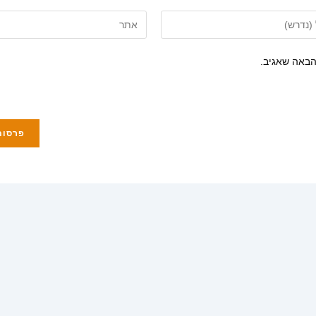
הזן
את
כתובת
הבאה שאגיב.
אתר
י
האינטרנט
שלך
(אופציונלי)