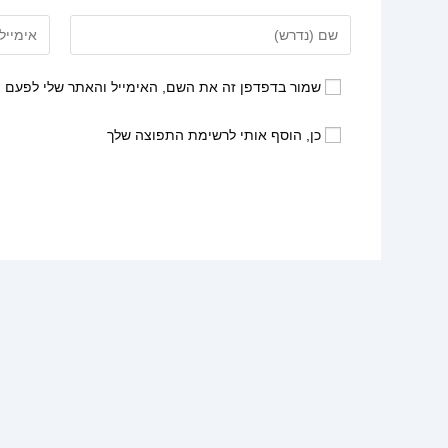
הזן
הזן
את
את
השם
כתובת
שמור בדפדפן זה את השם, האימייל והאתר שלי לפעם 
שלך
דואר
או
האלקטרונ
כן, הוסף אותי לרשימת התפוצה שלך
שם
שלך
משתמש
כדי
כדי
להגיב
להגיב