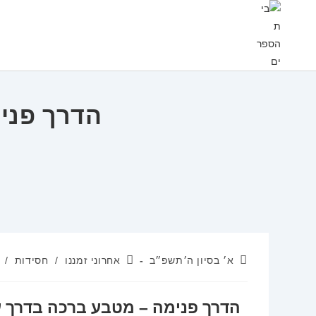
Ski
t
conten
הדרך פני
פורסם:
קטגוריה:
א׳ בסיון ה׳תשפ״ב
אחרוני זמננו
/
חסידות
/
הדרך פנימה – מטבע ברכה בדרך ע